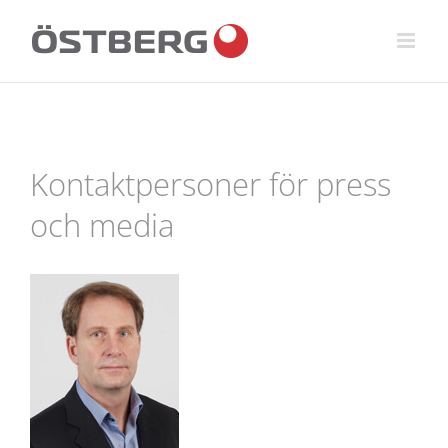
Fortsätt
till
innehållet
Kontaktpersoner för press
och media