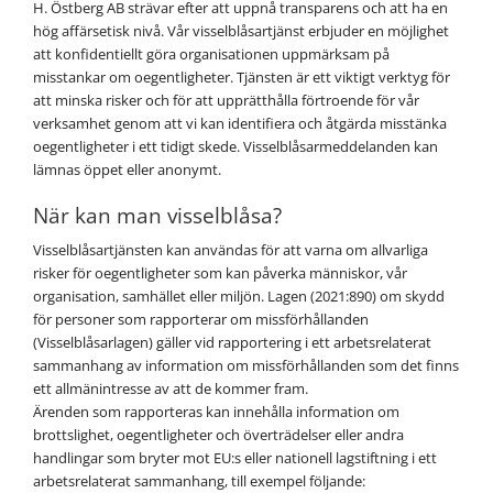
H. Östberg AB strävar efter att uppnå transparens och att ha en
hög affärsetisk nivå. Vår visselblåsartjänst erbjuder en möjlighet
att konfidentiellt göra organisationen uppmärksam på
misstankar om oegentligheter. Tjänsten är ett viktigt verktyg för
att minska risker och för att upprätthålla förtroende för vår
verksamhet genom att vi kan identifiera och åtgärda misstänka
oegentligheter i ett tidigt skede. Visselblåsarmeddelanden kan
lämnas öppet eller anonymt.
När kan man visselblåsa?
Visselblåsartjänsten kan användas för att varna om allvarliga
risker för oegentligheter som kan påverka människor, vår
organisation, samhället eller miljön. Lagen (2021:890) om skydd
för personer som rapporterar om missförhållanden
(Visselblåsarlagen) gäller vid rapportering i ett arbetsrelaterat
sammanhang av information om missförhållanden som det finns
ett allmänintresse av att de kommer fram.
Ärenden som rapporteras kan innehålla information om
brottslighet, oegentligheter och överträdelser eller andra
handlingar som bryter mot EU:s eller nationell lagstiftning i ett
arbetsrelaterat sammanhang, till exempel följande: