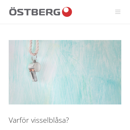
Fortsätt
till
innehållet
Varför visselblåsa?