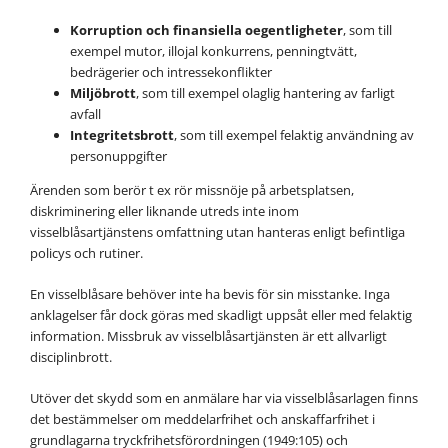
Korruption och finansiella oegentligheter
, som till
exempel mutor, illojal konkurrens, penningtvätt,
bedrägerier och intressekonflikter
Miljöbrott
, som till exempel olaglig hantering av farligt
avfall
Integritetsbrott
, som till exempel felaktig användning av
personuppgifter
Ärenden som berör t ex rör missnöje på arbetsplatsen,
diskriminering eller liknande utreds inte inom
visselblåsartjänstens omfattning utan hanteras enligt befintliga
policys och rutiner.
En visselblåsare behöver inte ha bevis för sin misstanke. Inga
anklagelser får dock göras med skadligt uppsåt eller med felaktig
information. Missbruk av visselblåsartjänsten är ett allvarligt
disciplinbrott.
Utöver det skydd som en anmälare har via visselblåsarlagen finns
det bestämmelser om meddelarfrihet och anskaffarfrihet i
grundlagarna tryckfrihetsförordningen (1949:105) och