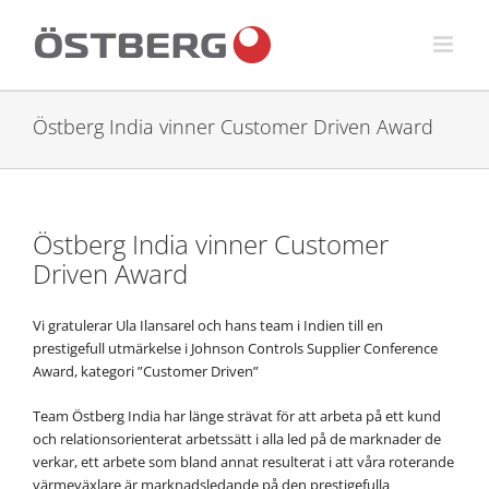
Fortsätt
till
innehållet
Östberg India vinner Customer Driven Award
Östberg India vinner Customer
Driven Award
Vi gratulerar Ula Ilansarel och hans team i Indien till en
prestigefull utmärkelse i Johnson Controls Supplier Conference
Award, kategori ”Customer Driven”
Team Östberg India har länge strävat för att arbeta på ett kund
och relationsorienterat arbetssätt i alla led på de marknader de
verkar, ett arbete som bland annat resulterat i att våra roterande
värmeväxlare är marknadsledande på den prestigefulla